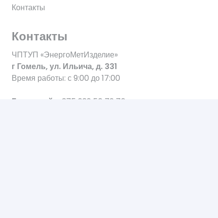
Контакты
Контакты
ЧПТУП «ЭнергоМетИзделие»
г Гомель, ул. Ильича, д. 331
Время работы: с 9:00 до 17:00
Городской:
+375 232 50 72 76
А1
+375 29 677 40 26
МТС
+375 33 335 00 05
© ЧПТУП «ЭнергоМетИзделие»2009-2020 г.